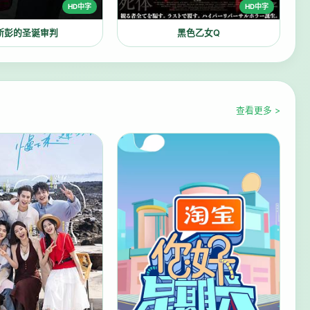
HD中字
HD中字
斯彭的圣诞审判
黑色乙女Q
查看更多 >