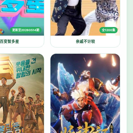
更新至20260514期
全1200集
百变智多星
亲戚不计较