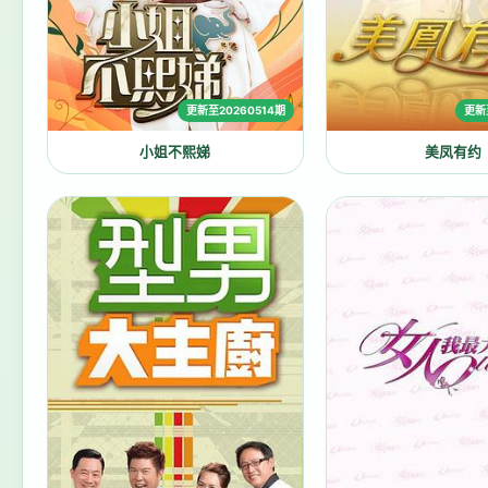
更新至20260514期
更新
小姐不熙娣
美凤有约