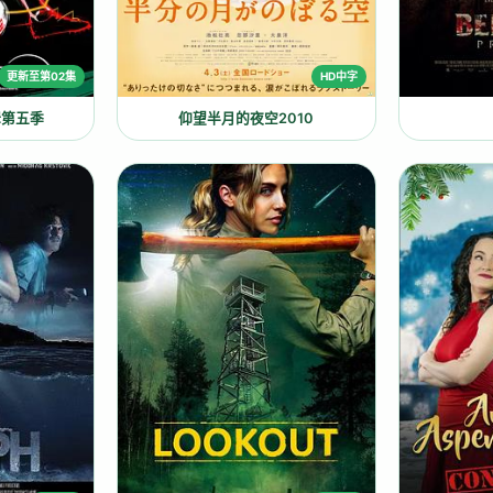
更新至第02集
HD中字
姆第五季
仰望半月的夜空2010