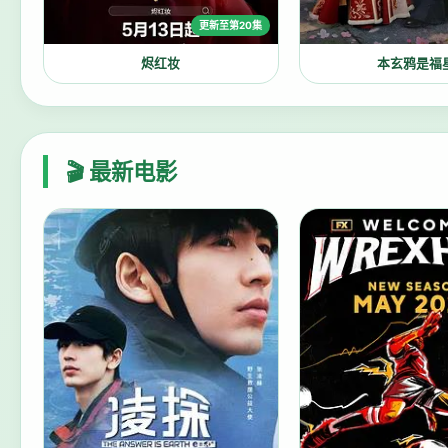
更新至第20集
烬红妆
本玄鸦是福
🎬 最新电影