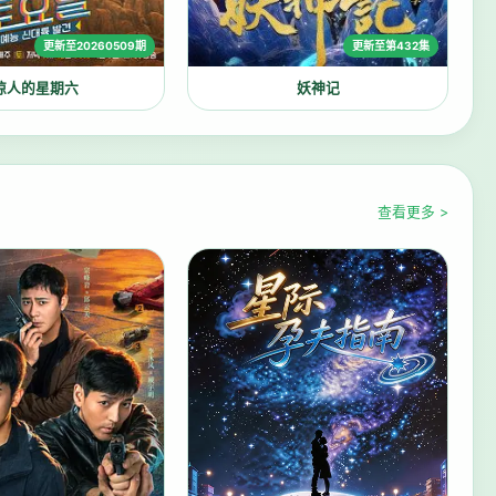
更新至20260509期
更新至第432集
惊人的星期六
妖神记
查看更多 >