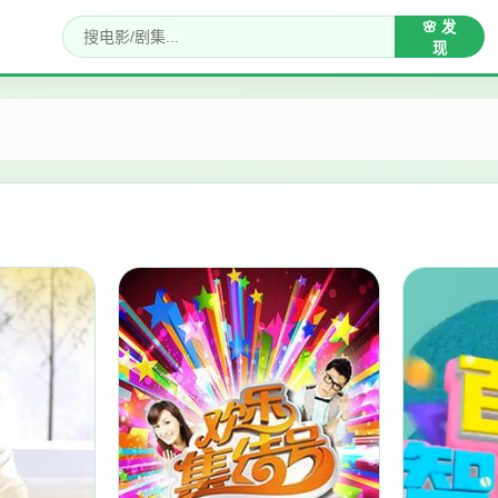
🌸 发
现