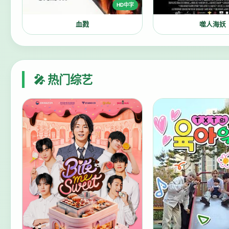
HD中字
血戮
噬人海妖
🎤 热门综艺